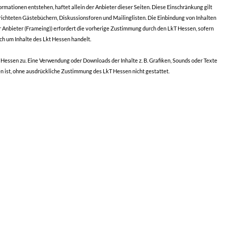
mationen entstehen, haftet allein der Anbieter dieser Seiten. Diese Einschränkung gilt
ichteten Gästebüchern, Diskussionsforen und Mailinglisten. Die Einbindung von Inhalten
r Anbieter (Frameing)) erfordert die vorherige Zustimmung durch den LkT Hessen, sofern
ich um Inhalte des Lkt Hessen handelt.
T Hessen zu. Eine Verwendung oder Downloads der Inhalte z. B. Grafiken, Sounds oder Texte
n ist, ohne ausdrückliche Zustimmung des LkT Hessen nicht gestattet.