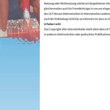
Nutzung oder Nichtnutzung solcherart dargebotener Infor
gleichermaßen auch für Fremdeinträge in von uns einger
des LkT Hessen (Internetseiten in Internetseiten andere
nach der Einbindung nicht klar zu erkennen ist, dass es s
Urheberrecht
Das Copyright aller Internetinhalte steht allein dem Lk
in anderen elektronischen oder gedruckten Publikatione