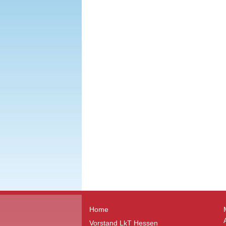
Home
Vorstand LkT Hessen