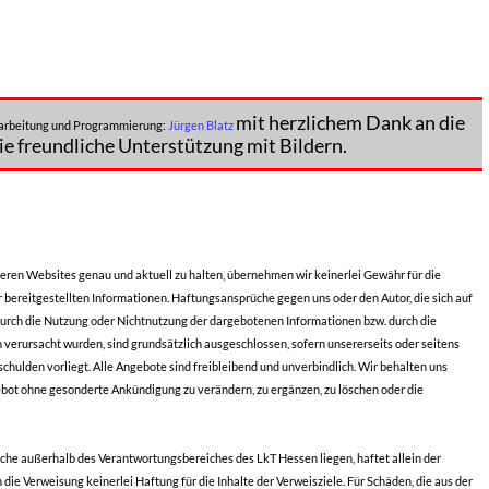
mit herzlichem Dank an die
usarbeitung und Programmierung:
Jürgen Blatz
ie freundliche Unterstützung mit Bildern.
seren Websites genau und aktuell zu halten, übernehmen wir keinerlei Gewähr für die
er bereitgestellten Informationen. Haftungsansprüche gegen uns oder den Autor, die sich auf
 durch die Nutzung oder Nichtnutzung der dargebotenen Informationen bzw. durch die
 verursacht wurden, sind grundsätzlich ausgeschlossen, sofern unsererseits oder seitens
schulden vorliegt. Alle Angebote sind freibleibend und unverbindlich. Wir behalten uns
gebot ohne gesonderte Ankündigung zu verändern, zu ergänzen, zu löschen oder die
elche außerhalb des Verantwortungsbereiches des LkT Hessen liegen, haftet allein der
die Verweisung keinerlei Haftung für die Inhalte der Verweisziele. Für Schäden, die aus der