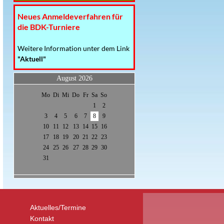
Neues Anmeldeverfahren für
die BDK-Turniere
Weitere Information unter dem Link
"Aktuell"
August 2026
Mo
Di
Mi
Do
Fr
Sa
So
1
2
3
4
5
6
7
8
9
10
11
12
13
14
15
16
17
18
19
20
21
22
23
24
25
26
27
28
29
30
31
Aktuelles/Termine
Kontakt