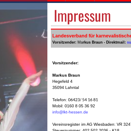
Impressum
Landesverband für karnevalistische
Vorsitzender:
Ma
rkus Braun -
Direktmail:
s
Vorsitzender:
Markus Braun
Hegefeld 4
35094 Lahntal
06423/ 54 16 81
Telefon:
Mobil: 0160 8 05 36 92
info@lkt-hessen.de
Vereinsregister im AG Wiesbaden: VR 324
Steuernummer: 402 502 2036 - K18