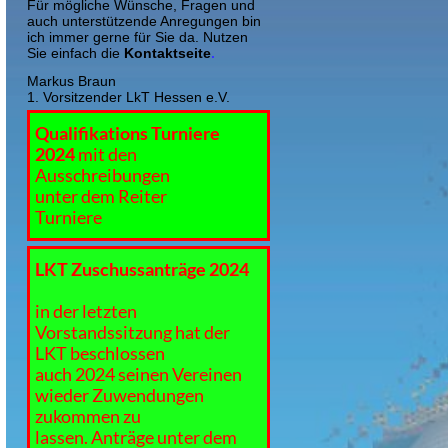
Für mögliche Wünsche, Fragen und
auch unterstützende Anregungen bin
ich immer gerne für Sie da. Nutzen
Sie einfach die
Kontaktseite
.
Markus Braun
1. Vorsitzender LkT Hessen e.V.
Qualifikations Turniere
2024
mit den
Ausschreibungen
unt
er dem Reiter
Turniere
LKT Zuschussanträge 2024
in der letzten
Vorstandssitzung hat der
LKT beschlossen
auch 2024 seinen Vereinen
wieder Zuwendungen
zukommen zu
lassen. Anträge unter dem