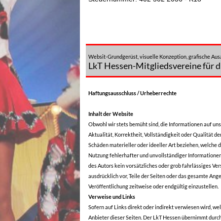
Websit-Grundgerüst, visuelle Konzeption, grafische A
LkT Hessen-Mitgliedsvereine für d
Haftungsausschluss / Urheberrechte
Inhalt der Website
Obwohl wir stets bemüht sind, die Informationen auf un
Aktualität, Korrektheit, Vollständigkeit oder Qualität d
Schäden materieller oder ideeller Art beziehen, welche
Nutzung fehlerhafter und unvollständiger Informationen
des Autors kein vorsätzliches oder grob fahrlässiges Ver
ausdrücklich vor, Teile der Seiten oder das gesamte An
Veröffentlichung zeitweise oder endgültig einzustellen.
Verweise und Links
Sofern auf Links direkt oder indirekt verwiesen wird, w
Anbieter dieser Seiten. Der LkT Hessen übernimmt durch 