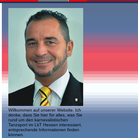
Willkommen auf unserer Website. Ich
denke, dass Sie hier für alles, was Sie
rund um den karnevalistischen
Tanzsport im LkT Hessen interessiert,
entsprechende Informationen finden
können.